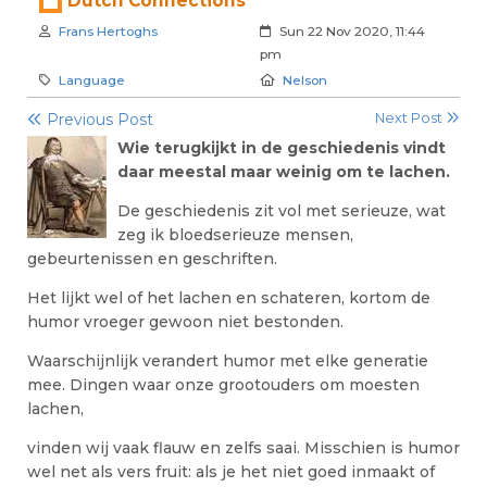
Dutch Connections
Author:
Created:
Frans Hertoghs
Sun 22 Nov 2020, 11:44
pm
Category:
Location:
Language
Nelson
Previous Post
Next Post
Wie terugkijkt in de geschiedenis vindt
daar meestal maar weinig om te lachen.
De geschiedenis zit vol met serieuze, wat
zeg ik bloedserieuze mensen,
gebeurtenissen en geschriften.
Het lijkt wel of het lachen en schateren, kortom de
humor vroeger gewoon niet bestonden.
Waarschijnlijk verandert humor met elke generatie
mee. Dingen waar onze grootouders om moesten
lachen,
vinden wij vaak flauw en zelfs saai. Misschien is humor
wel net als vers fruit: als je het niet goed inmaakt of