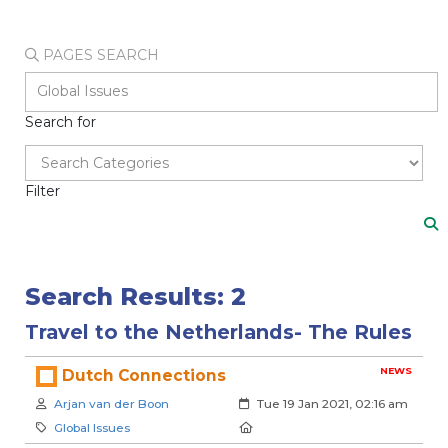
PAGES SEARCH
Search for
Filter
Search Results: 2
Travel to the Netherlands- The Rules
NEWS
Dutch Connections
Author:
Created:
Arjan van der Boon
Tue 19 Jan 2021, 02:16 am
Category:
Location:
Global Issues