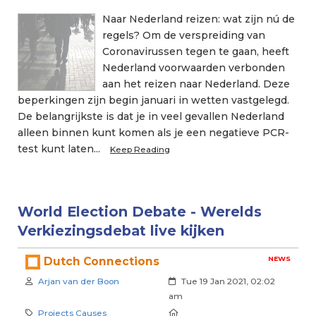
Naar Nederland reizen: wat zijn nú de
regels? Om de verspreiding van
Coronavirussen tegen te gaan, heeft
Nederland voorwaarden verbonden
aan het reizen naar Nederland. Deze
beperkingen zijn begin januari in wetten vastgelegd.
De belangrijkste is dat je in veel gevallen Nederland
alleen binnen kunt komen als je een negatieve PCR-
test kunt laten...
Keep Reading
World Election Debate - Werelds
Verkiezingsdebat live kijken
NEWS
Dutch Connections
Author:
Created:
Arjan van der Boon
Tue 19 Jan 2021, 02:02
am
Category:
Location:
Projects Causes